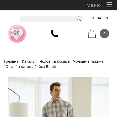
Меню
RU
UA
EN
0
Головна
-
Каталог
-
Чоловіча піжама
- Чоловіча піжама
"Oliver" тканина байка Білий