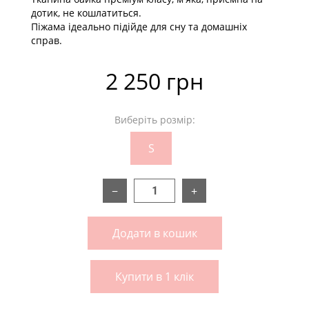
дотик, не кошлатиться.
Піжама ідеально підійде для сну та домашніх
справ.
2 250 грн
Виберіть розмір:
S
−
+
Додати в кошик
Купити в 1 клік