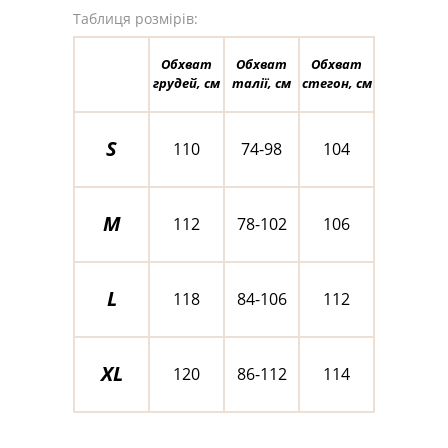
Таблиця розмірів:
Обхват
Обхват
Обхват
грудей, см
талії, см
стегон, см
S
110
74-98
104
M
112
78-102
106
L
118
84-106
112
XL
120
86-112
114