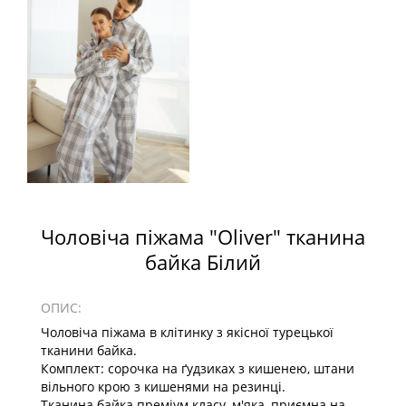
Чоловіча піжама "Oliver" тканина
байка Білий
ОПИС:
Чоловіча піжама в клітинку з якісної турецької
тканини байка.
Комплект: сорочка на ґудзиках з кишенею, штани
вільного крою з кишенями на резинці.
Тканина байка преміум класу, м'яка, приємна на