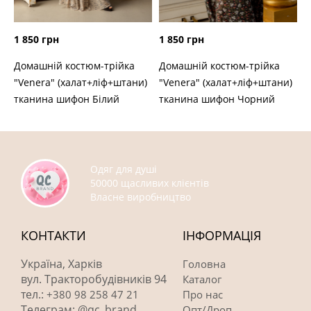
1 850 грн
1 850 грн
Домашній костюм-трійка
Домашній костюм-трійка
"Venera" (халат+ліф+штани)
"Venera" (халат+ліф+штани)
тканина шифон Білий
тканина шифон Чорний
Одяг для душі
50000 щасливих клієнтів
Власне виробництво
КОНТАКТИ
ІНФОРМАЦІЯ
Україна, Харків
Головна
вул. Тракторобудівників 94
Каталог
тел.:
+380 98 258 47 21
Про нас
Телеграм: @qc_brand
Опт/Дроп