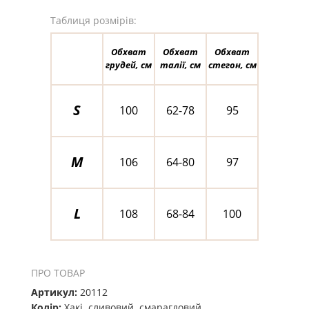
Таблиця розмірів:
Обхват
Обхват
Обхват
грудей, см
талії, см
стегон, см
S
100
62-78
95
M
106
64-80
97
L
108
68-84
100
ПРО ТОВАР
Артикул:
20112
Колір:
Хакі. сливовий. смарагдовий