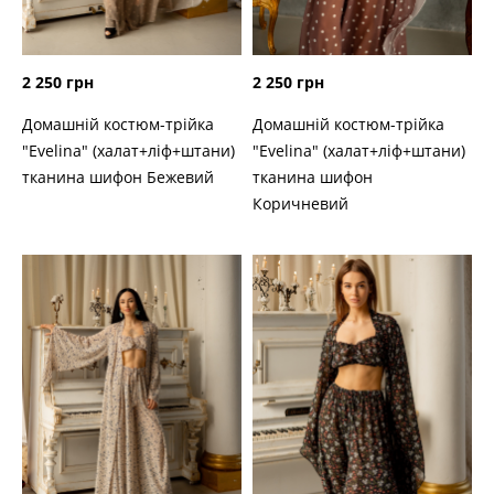
2 250 грн
2 250 грн
Домашній костюм-трійка
Домашній костюм-трійка
"Evelina" (халат+ліф+штани)
"Evelina" (халат+ліф+штани)
тканина шифон Бежевий
тканина шифон
Коричневий