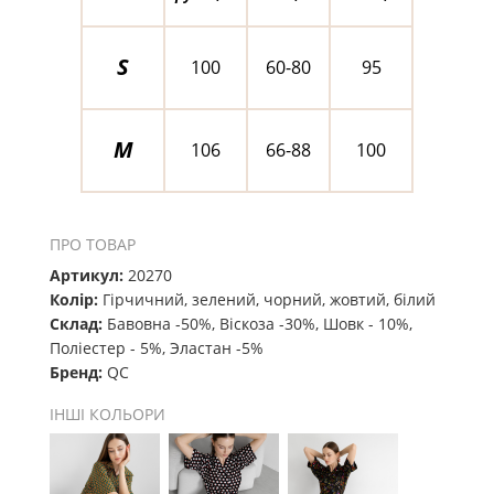
S
100
60-80
95
M
106
66-88
100
ПРО ТОВАР
Артикул:
20270
Колір:
Гірчичний, зелений, чорний, жовтий, білий
Склад:
Бавовна -50%, Віскоза -30%, Шовк - 10%,
Поліестер - 5%, Эластан -5%
Бренд:
QC
ІНШІ КОЛЬОРИ