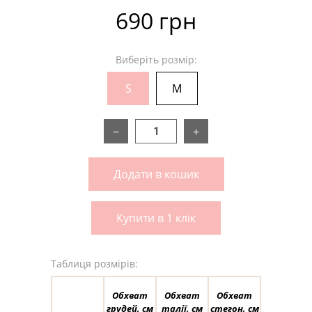
690 грн
Виберіть розмір:
S
M
−
+
Додати в кошик
Купити в 1 клік
Таблиця розмірів:
Обхват
Обхват
Обхват
грудей, см
талії, см
стегон, см