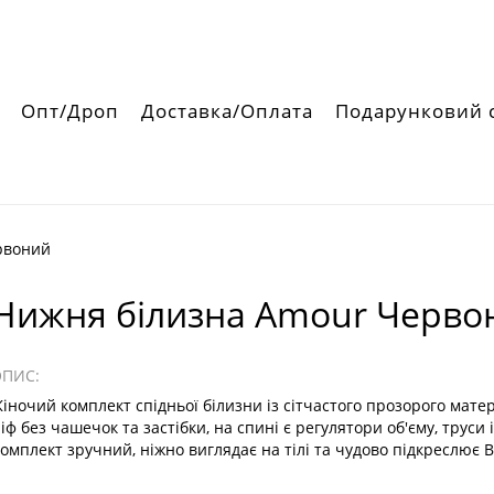
Опт/Дроп
Доставка/Оплата
Подарунковий 
рвоний
Нижня білизна Amour Черво
ОПИС:
іночий комплект спідньої білизни із сітчастого прозорого матер
іф без чашечок та застібки, на спині є регулятори об'єму, труси
омплект зручний, ніжно виглядає на тілі та чудово підкреслює В