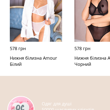
578 грн
578 грн
Нижня білизна 
Нижня білизна Amour
Чорний
Білий
Одяг для душі
50000 щасливих клієнтів