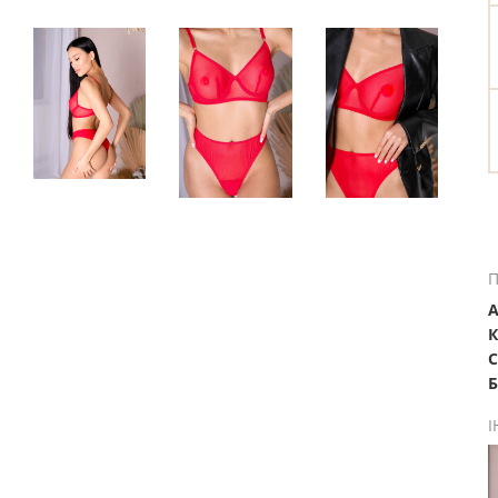
П
А
К
С
Б
І