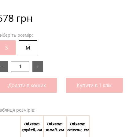
578 грн
иберіть розмір:
S
M
−
+
Додати в кошик
Купити в 1 клік
аблиця розмірів:
Обхват
Обхват
Обхват
грудей, см
талії, см
стегон, см