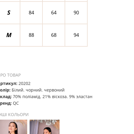
S
84
64
90
M
88
68
94
РО ТОВАР
ртикул:
20202
олір:
Білий. чорний. червоний
клад:
70% поліамід. 21% віскоза. 9% эластан
ренд:
QC
НШІ КОЛЬОРИ