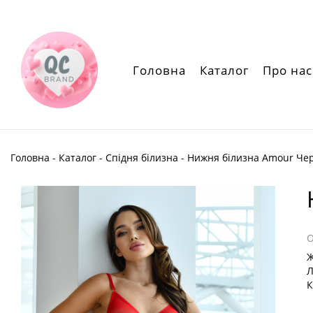
Головна
Каталог
Про нас
Головна
-
Каталог
-
Спідня білизна
- Нижня білизна Amour Че
Ж
Л
К