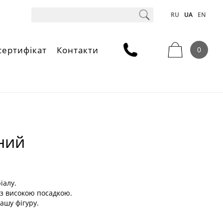
RU
UA
EN
сертифікат
Контакти
0
ний
іалу.
 із високою посадкою.
ашу фігуру.