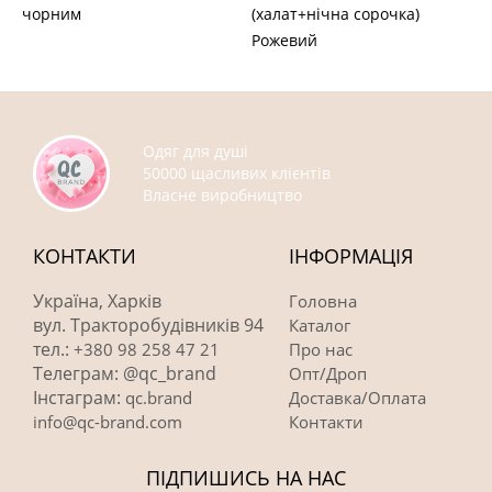
чорним
(халат+нічна сорочка)
Рожевий
Одяг для душі
50000 щасливих клієнтів
Власне виробництво
КОНТАКТИ
ІНФОРМАЦІЯ
Україна, Харків
Головна
вул. Тракторобудівників 94
Каталог
тел.:
+380 98 258 47 21
Про нас
Телеграм: @qc_brand
Опт/Дроп
Інстаграм:
qc.brand
Доставка/Оплата
info@qc-brand.com
Контакти
ПІДПИШИСЬ НА НАС