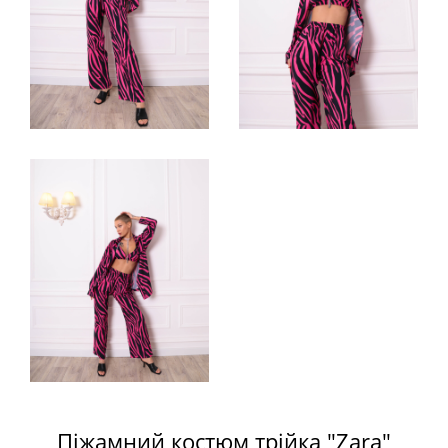
Піжамний костюм трійка "Zаra"