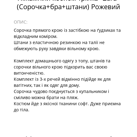
(Сорочка+бра+штани) Рожевий
ОПИС:
Сорочка прямого крою із застібкою на ґудзиках та
відкладним коміром.
Штани з еластичною резинкою на талії не
обмежують руху завдяки вільному крою.
Комплект домашнього одягу з топу, штанів та
сорочки вільного крою підкорить вас своєю
витонченістю.
Комплект із 3-х речей відмінно підійде як для
вагітних, так і як одяг для дому.
Сорочка чудово поєднується з купальником і
сміливо можна брати на пляж.
Костюм йде з якісної тканини софт. Дуже приємна
до тіла.