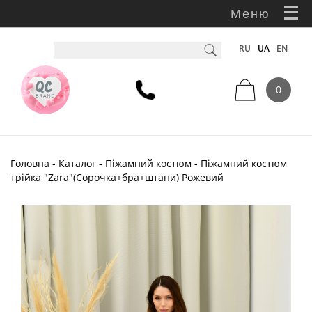
Меню
RU
UA
EN
0
Головна
-
Каталог
-
Піжамний костюм
- Піжамний костюм
трійка "Zаra"(Сорочка+бра+штани) Рожевий