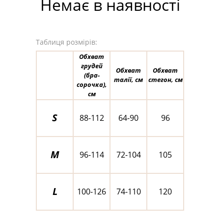
Немає в наявності
Таблиця розмірів:
Обхват
грудей
Обхват
Обхват
(бра-
талії, см
стегон, см
сорочка),
см
S
88-112
64-90
96
M
96-114
72-104
105
L
100-126
74-110
120