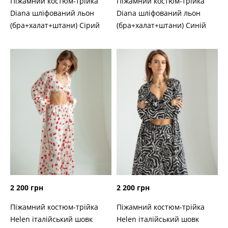
Піжамний костюм-трійка
Піжамний костюм-трійка
Diana шліфований льон
Diana шліфований льон
(бра+халат+штани) Сірий
(бра+халат+штани) Синій
2 200 грн
2 200 грн
Піжамний костюм-трійка
Піжамний костюм-трійка
Helen італійський шовк
Helen італійський шовк