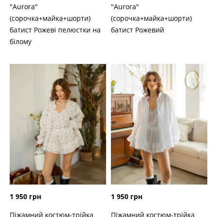
"Aurora"
"Aurora"
(сорочка+майка+шорти)
(сорочка+майка+шорти)
батист Рожеві пелюстки на
батист Рожевий
білому
1 950 грн
1 950 грн
Піжамний костюм-трійка
Піжамний костюм-трійка