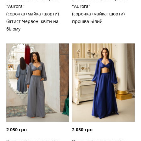
"Aurora"
"Aurora"
(сорочка+майка+шорти)
(сорочка+майка+шорти)
батист Червоні квіти на
прошва Білий
білому
2 050 грн
2 050 грн