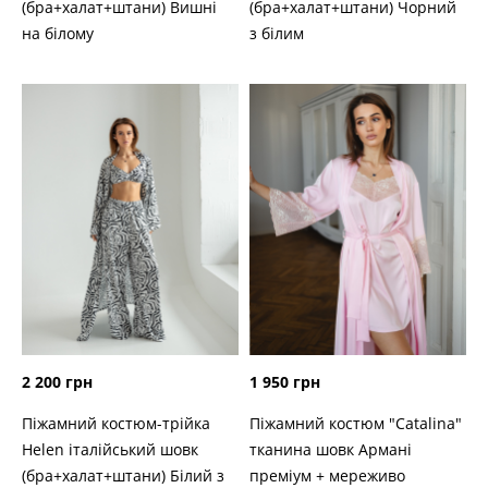
(бра+халат+штани) Вишні
(бра+халат+штани) Чорний
на білому
з білим
2 200 грн
1 950 грн
Піжамний костюм-трійка
Піжамний костюм "Catalina"
Helen італійський шовк
тканина шовк Армані
(бра+халат+штани) Білий з
преміум + мереживо