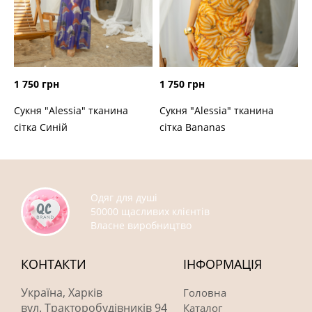
1 750 грн
1 750 грн
Сукня "Alessia" тканина
Сукня "Alessia" тканина
сітка Синій
сітка Bananas
Одяг для душі
50000 щасливих клієнтів
Власне виробництво
КОНТАКТИ
ІНФОРМАЦІЯ
Україна, Харків
Головна
вул. Тракторобудівників 94
Каталог