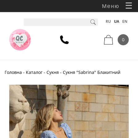
Меню
RU
UA
EN
0
Головна
-
Каталог
-
Сукня
- Сукня "Sabrina" Блакитний