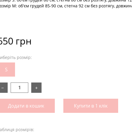
озмір М: об'єм грудей 85-90 см, стегна 92 см без розтягу, довжин
650 грн
иберіть розмір:
S
−
+
Додати в кошик
Купити в 1 клік
аблиця розмірів: