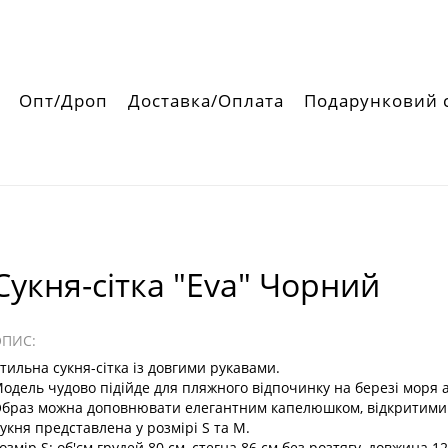
Опт/Дроп
Доставка/Оплата
Подарунковий 
Сукня-сітка "Eva" Чорний
ОПИС:
тильна сукня-сітка із довгими рукавами.
одель чудово підійде для пляжного відпочинку на березі моря а
браз можна доповнювати елегантним капелюшком, відкритими 
укня представлена у розмірі S та М.
озмір S: об'єм грудей 80 см, стегна 86 см без розтягу, довжина 1