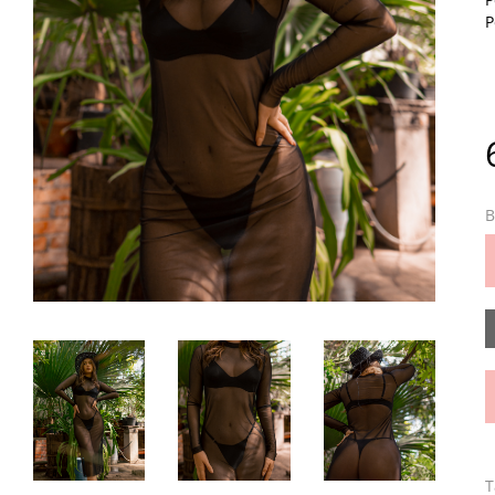
Р
В
Т