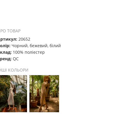
РО ТОВАР
ртикул:
20652
олір:
Чорний, бежевий, білий
клад:
100% поліестер
ренд:
QC
НШІ КОЛЬОРИ