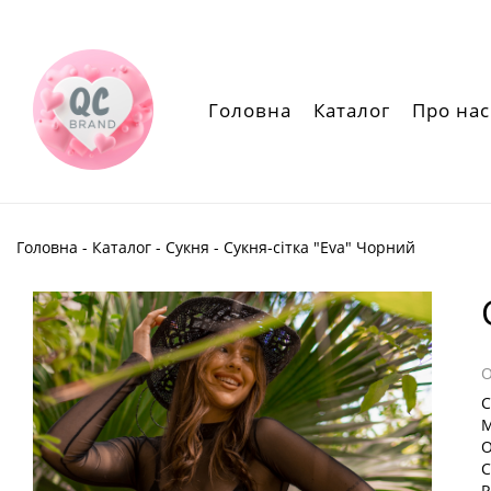
Головна
Каталог
Про нас
Головна
-
Каталог
-
Сукня
- Сукня-сітка "Eva" Чорний
С
М
О
С
Р