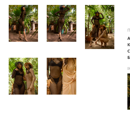
П
А
К
С
Б
І