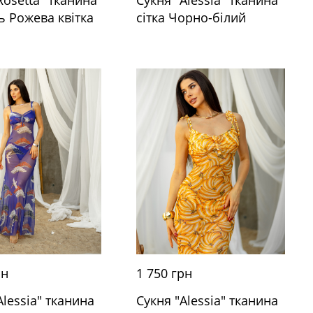
 Рожева квітка
сітка Чорно-білий
рн
1 750 грн
Alessia" тканина
Сукня "Alessia" тканина