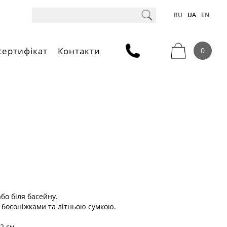
RU
UA
EN
сертифікат
Контакти
0
бо біля басейну.
босоніжками та літньою сумкою.
22 см