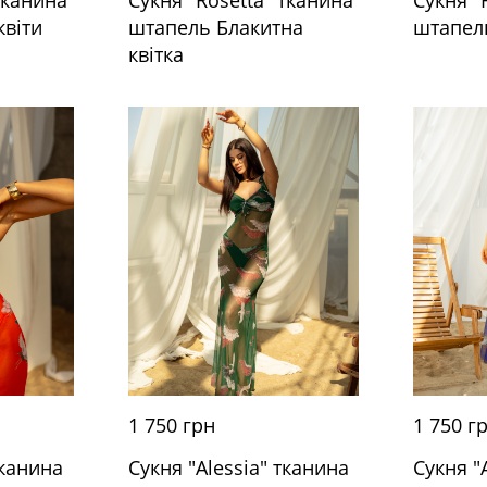
квіти
штапель Блакитна
штапель
квітка
1 750 грн
1 750 г
тканина
Сукня "Alessia" тканина
Сукня "