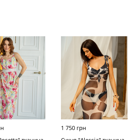
рн
1 750 грн
Rosetta" тканина
Сукня "Alessia" тканина