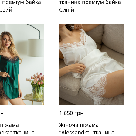
а преміум байка
тканина преміум байка
евий
Синій
рн
1 650 грн
 піжама
Жіноча піжама
ndra" тканина
"Alessandra" тканина