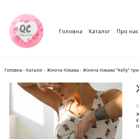
Головна
Каталог
Про нас
Головна
-
Каталог
-
Жіноча піжама
- Жіноча піжама "Kelly" тр
Ж
К
П