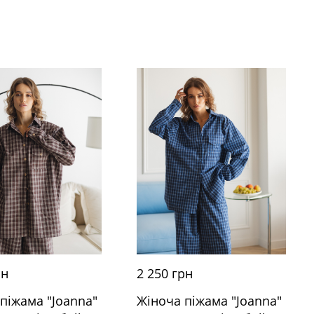
рн
2 250 грн
піжама "Joanna"
Жіноча піжама "Joanna"