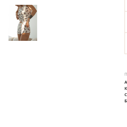
П
А
К
С
Б