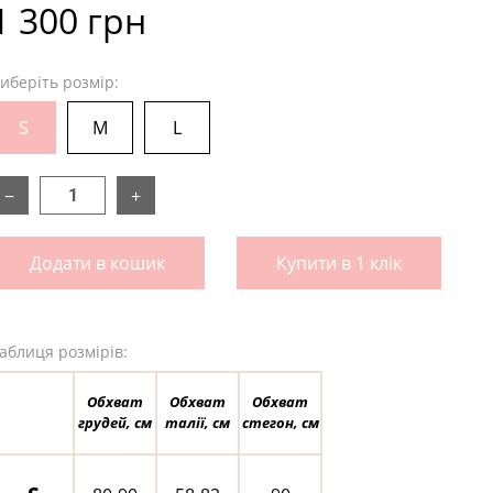
1 300 грн
иберіть розмір:
S
M
L
−
+
Додати в кошик
Купити в 1 клік
аблиця розмірів:
Обхват
Обхват
Обхват
грудей, см
талії, см
стегон, см