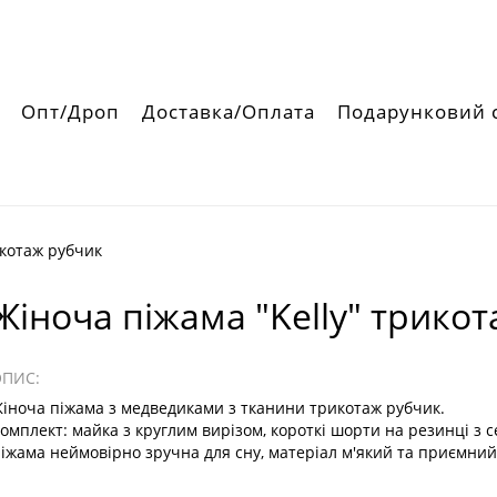
Опт/Дроп
Доставка/Оплата
Подарунковий 
икотаж рубчик
Жіноча піжама "Kelly" трико
ОПИС:
іноча піжама з медведиками з тканини трикотаж рубчик.
омплект: майка з круглим вирізом, короткі шорти на резинці з
іжама неймовірно зручна для сну, матеріал м'який та приємний н