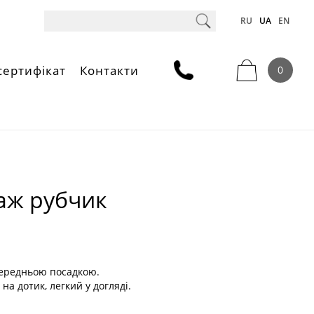
RU
UA
EN
сертифікат
Контакти
0
таж рубчик
 середньою посадкою.
а дотик, легкий у догляді.