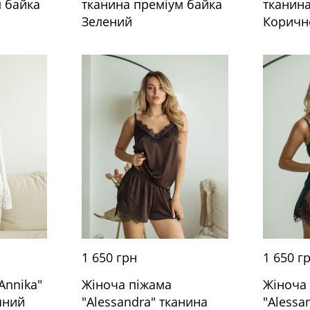
 байка
тканина преміум байка
тканин
Зелений
Коричн
1 650 грн
1 650 г
Annika"
Жіноча піжама
Жіноча
яний
"Alessandra" тканина
"Alessa