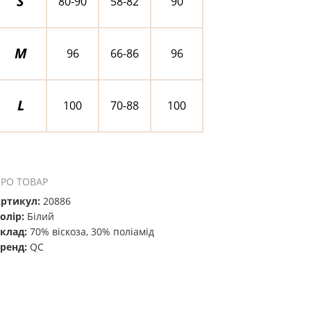
S
80-90
58-82
90
M
96
66-86
96
L
100
70-88
100
РО ТОВАР
ртикул:
20886
олір:
Білий
клад:
70% віскоза, 30% поліамід
ренд:
QC