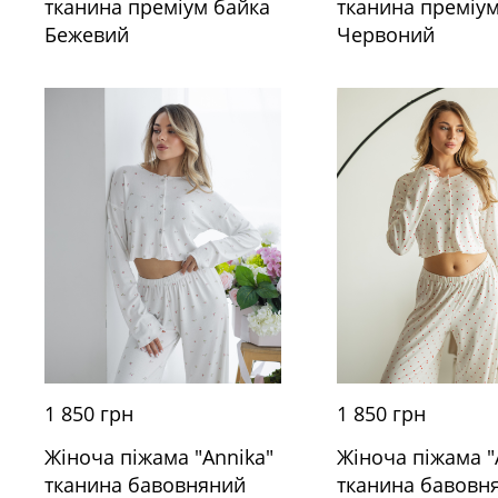
тканина преміум байка
тканина преміум
Бежевий
Червоний
1 850 грн
1 850 грн
Жіноча піжама "Annika"
Жіноча піжама "
тканина бавовняний
тканина бавовн