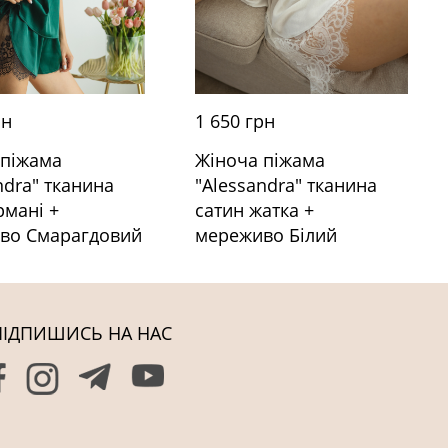
рн
1 650 грн
 піжама
Жіноча піжама
ndra" тканина
"Alessandra" тканина
рмані +
сатин жатка +
во Смарагдовий
мереживо Білий
ПІДПИШИСЬ НА НАС