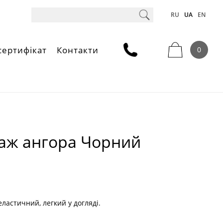
RU
UA
EN
сертифікат
Контакти
0
таж ангора Чорний
ластичний, легкий у догляді.