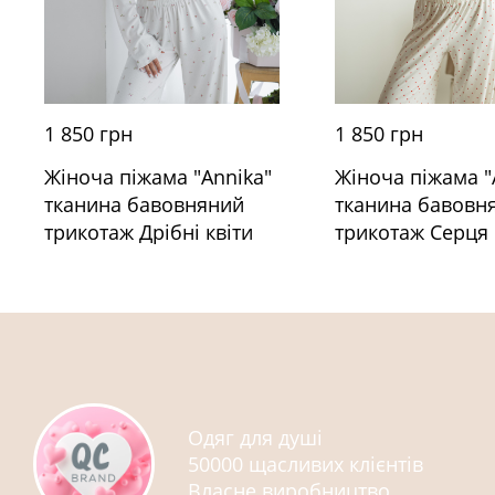
1 850 грн
1 850 грн
Жіноча піжама "Annika"
Жіноча піжама "
тканина бавовняний
тканина бавовн
трикотаж Дрібні квіти
трикотаж Серця
Одяг для душі
50000 щасливих клієнтів
Власне виробництво