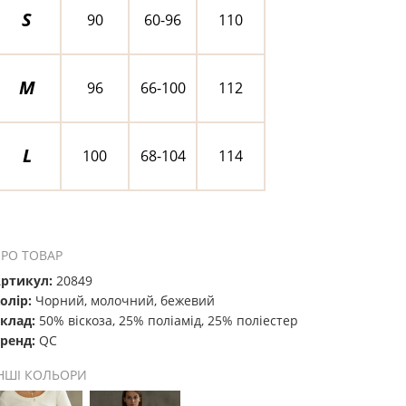
S
90
60-96
110
M
96
66-100
112
L
100
68-104
114
РО ТОВАР
ртикул:
20849
олір:
Чорний, молочний, бежевий
клад:
50% віскоза, 25% поліамід, 25% поліестер
ренд:
QC
НШІ КОЛЬОРИ