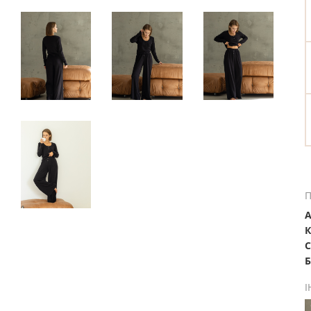
П
А
К
С
Б
І