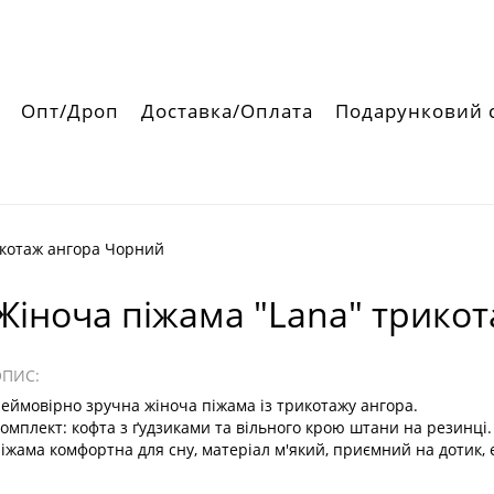
Опт/Дроп
Доставка/Оплата
Подарунковий 
икотаж ангора Чорний
Жіноча піжама "Lana" трико
ОПИС:
еймовірно зручна жіноча піжама із трикотажу ангора.
омплект: кофта з ґудзиками та вільного крою штани на резинці.
іжама комфортна для сну, матеріал м'який, приємний на дотик, е