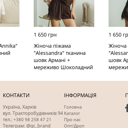
1 650 грн
1 650 г
Annika"
Жіноча піжама
Жіноча
яний
"Alessandra" тканина
"Alessa
шовк Армані +
шовк А
мереживо Шоколадний
мережи
КОНТАКТИ
ІНФОРМАЦІЯ
Україна, Харків
Головна
вул. Тракторобудівників 94
Каталог
тел.:
+380 98 258 47 21
Про нас
Телеграм: @qc_brand
Опт/Дроп