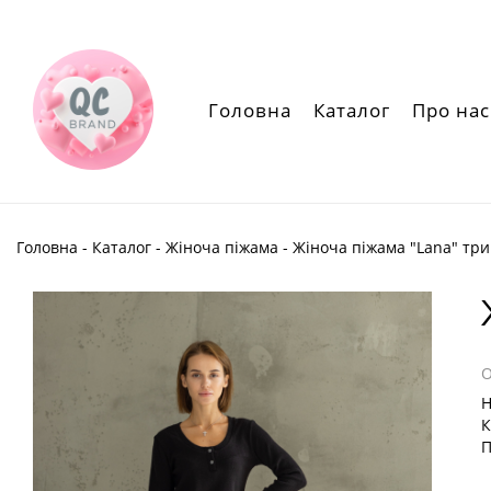
Головна
Каталог
Про нас
Головна
-
Каталог
-
Жіноча піжама
- Жіноча піжама "Lana" тр
Н
К
П