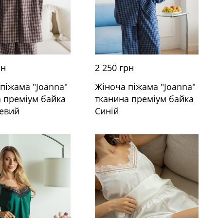
рн
2 250 грн
піжама "Joanna"
Жіноча піжама "Joanna"
а преміум байка
тканина преміум байка
евий
Синій