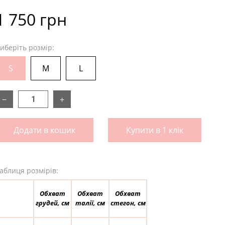
1 750 грн
иберіть розмір:
S
M
L
−
+
Додати в кошик
Купити в 1 клік
аблиця розмірів:
Обхват
Обхват
Обхват
грудей, см
талії, см
стегон, см