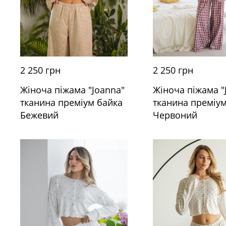
2 250 грн
2 250 грн
Жіноча піжама "Joanna"
Жіноча піжама "
тканина преміум байка
тканина преміум
Бежевий
Червоний