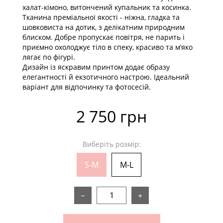
халат-кімоно, витончений купальник та косинка.
Тканина преміальної якості - ніжна, гладка та
шовковиста на дотик, з делікатним природним
блиском. Добре пропускає повітря, не парить і
приємно охолоджує тіло в спеку, красиво та м’яко
лягає по фігурі.
Дизайн із яскравим принтом додає образу
елегантності й екзотичного настрою. Ідеальний
варіант для відпочинку та фотосесій.
2 750 грн
Виберіть розмір:
S-M
M-L
−
+