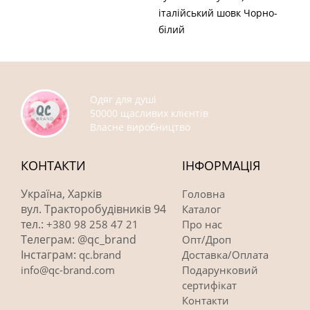
італійський шовк Чорно-
білий
Одяг для душі
50000 щасливих клієнтів
Власне виробництво
КОНТАКТИ
ІНФОРМАЦІЯ
Україна, Харків
Головна
вул. Тракторобудівників 94
Каталог
тел.:
+380 98 258 47 21
Про нас
Телеграм: @qc_brand
Опт/Дроп
Інстаграм:
qc.brand
Доставка/Оплата
info@qc-brand.com
Подарунковий
сертифікат
Контакти