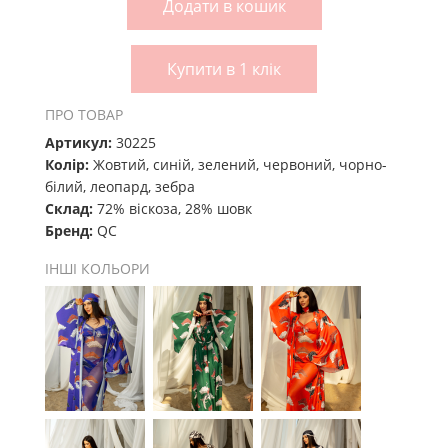
Додати в кошик
Купити в 1 клік
ПРО ТОВАР
Артикул:
30225
Колір:
Жовтий, синій, зелений, червоний, чорно-
білий, леопард, зебра
Склад:
72% віскоза, 28% шовк
Бренд:
QC
ІНШІ КОЛЬОРИ