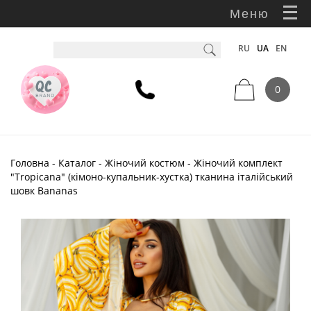
Меню
RU
UA
EN
0
Головна
-
Каталог
-
Жіночий костюм
- Жіночий комплект
"Tropicana" (кімоно-купальник-хустка) тканина італійський
шовк Bananas