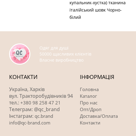
купальник-хустка) тканина
італійський шовк Чорно-
білий
Одяг для душі
50000 щасливих клієнтів
Власне виробництво
КОНТАКТИ
ІНФОРМАЦІЯ
Україна, Харків
Головна
вул. Тракторобудівників 94
Каталог
тел.:
+380 98 258 47 21
Про нас
Телеграм: @qc_brand
Опт/Дроп
Інстаграм:
qc.brand
Доставка/Оплата
info@qc-brand.com
Контакти