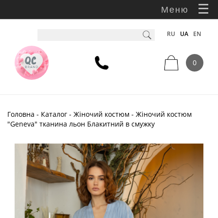
Меню
RU
UA
EN
0
Головна
-
Каталог
-
Жіночий костюм
- Жіночий костюм
"Geneva" тканина льон Блакитний в смужку