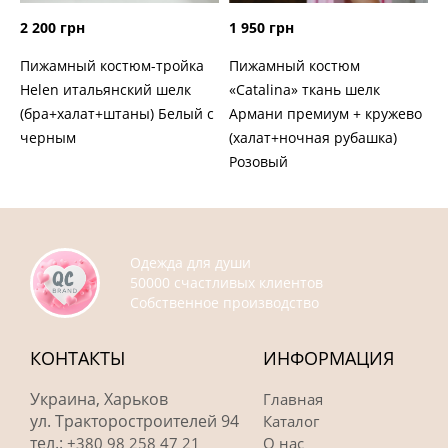
2 200 грн
1 950 грн
Пижамный костюм-тройка
Пижамный костюм
Helen итальянский шелк
«Catalina» ткань шелк
(бра+халат+штаны) Белый с
Армани премиум + кружево
черным
(халат+ночная рубашка)
Розовый
Одежда для души
50000 счастливых клиентов
Собственное производство
КОНТАКТЫ
ИНФОРМАЦИЯ
Украина, Харьков
Главная
ул. Тракторостроителей 94
Каталог
тел.:
+380 98 258 47 21
О нас