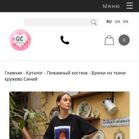
Меню
RU
UA
EN
0
Главная
-
Каталог
-
Пижамный костюм
- Брюки из ткани
кружево Синий