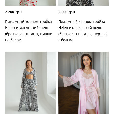
2 200 грн
2 200 грн
Пижамный костюм-тройка
Пижамный костюм-тройка
Helen итальянский шелк
Helen итальянский шелк
(бра+халат+штаны) Вишни
(бра+халат+штаны) Черный
на белом
с белым