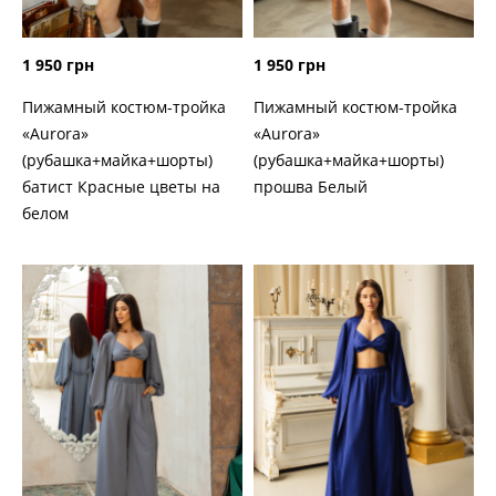
1 950 грн
1 950 грн
Пижамный костюм-тройка
Пижамный костюм-тройка
«Aurora»
«Aurora»
(рубашка+майка+шорты)
(рубашка+майка+шорты)
батист Красные цветы на
прошва Белый
белом