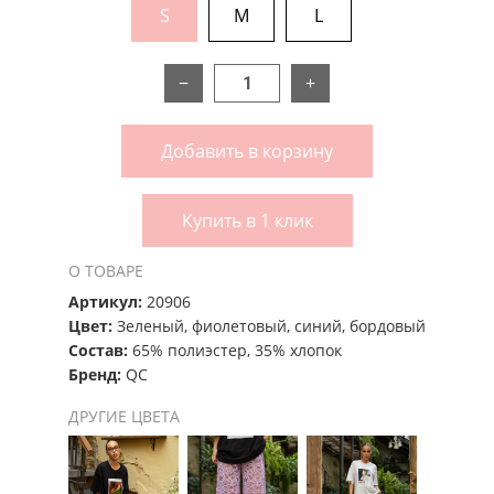
S
M
L
−
+
Добавить в корзину
Купить в 1 клик
О ТОВАРЕ
Артикул:
20906
Цвет:
Зеленый, фиолетовый, синий, бордовый
Состав:
65% полиэстер, 35% хлопок
Бренд:
QC
ДРУГИЕ ЦВЕТА