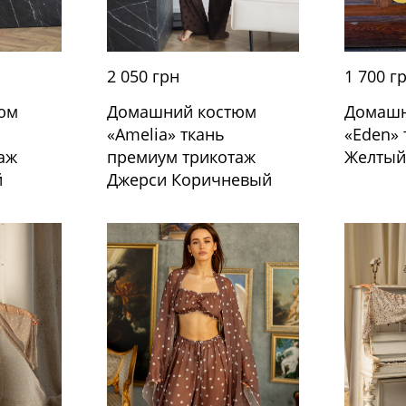
2 050 грн
1 700 г
юм
Домашний костюм
Домашн
«Amelia» ткань
«Eden»
аж
премиум трикотаж
Желты
й
Джерси Коричневый