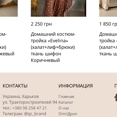
2 250 грн
1 850 г
юм-
Домашний костюм-
Домашн
тройка «Evelina»
тройка 
ки)
(халат+лиф+брюки)
(халат
ежевый
ткань шифон
ткань 
Коричневый
КОНТАКТЫ
ИНФОРМАЦИЯ
Украина, Харьков
Главная
ул. Тракторостроителей 94
Каталог
тел.:
+380 98 258 47 21
О нас
Телеграм: @qc_brand
Опт/Дроп