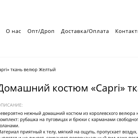
О нас
Опт/Дроп
Доставка/Оплата
Контак
pri» ткань велюр Желтый
Домашний костюм «Capri» т
ОПИСАНИЕ:
евероятно нежный домашний костюм из королевского велюра н
омплект: рубашка на пуговицах и брюки с карманами свободног
оланами.
атериал приятный к телу, мягкий на ощупь, пропускает воздух,
ыплется и не линяет, сохраняет первоначальный вид даже посл