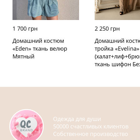
1 700 грн
2 250 грн
Домашний костюм
Домашний кост
«Eden» ткань велюр
тройка «Evelina»
Мятный
(халат+лиф+брю
ткань шифон Б
Одежда для души
50000 счастливых клиентов
Собственное производство