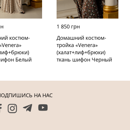
рн
1 850 грн
ий костюм-
Домашний костюм-
«Venera»
тройка «Venera»
+лиф+брюки)
(халат+лиф+брюки)
шифон Белый
ткань шифон Черный
ПОДПИШИСЬ НА НАС