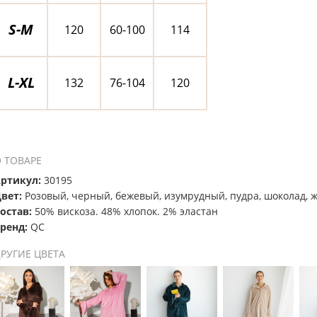
S-M
120
60-100
114
L-XL
132
76-104
120
 ТОВАРЕ
ртикул:
30195
вет:
Розовый, черный, бежевый, изумрудный, пудра, шоколад, 
остав:
50% вискоза. 48% хлопок. 2% эластан
ренд:
QC
РУГИЕ ЦВЕТА