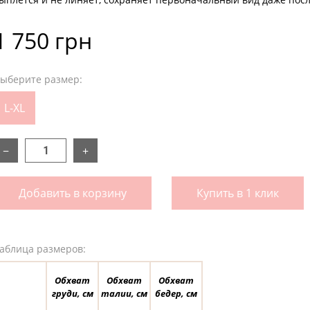
1 750 грн
ыберите размер:
L-XL
−
+
Добавить в корзину
Купить в 1 клик
аблица размеров:
Обхват
Обхват
Обхват
груди, см
талии, см
бедер, см