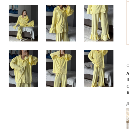
О
А
Ц
С
Б
Д