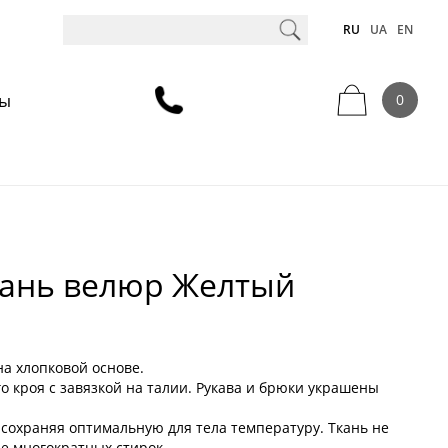
RU
UA
EN
ты
0
кань велюр Желтый
а хлопковой основе.
о кроя с завязкой на талии. Рукава и брюки украшены
 сохраняя оптимальную для тела температуру. Ткань не
е многократных стирок.