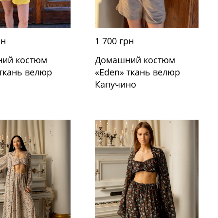
рн
1 700 грн
ий костюм
Домашний костюм
 ткань велюр
«Eden» ткань велюр
й
Капучино