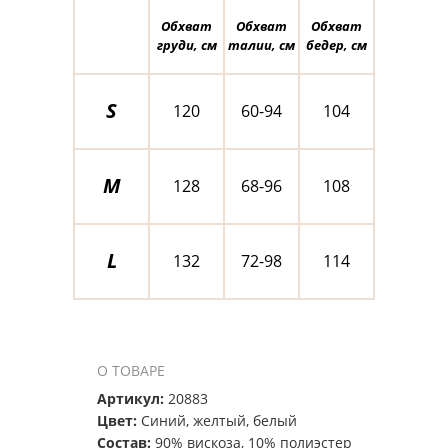
Обхват
Обхват
Обхват
груди, см
талии, см
бедер, см
S
120
60-94
104
M
128
68-96
108
L
132
72-98
114
О ТОВАРЕ
Артикул:
20883
Цвет:
Синий, желтый, белый
Состав:
90% вискоза, 10% полиэстер