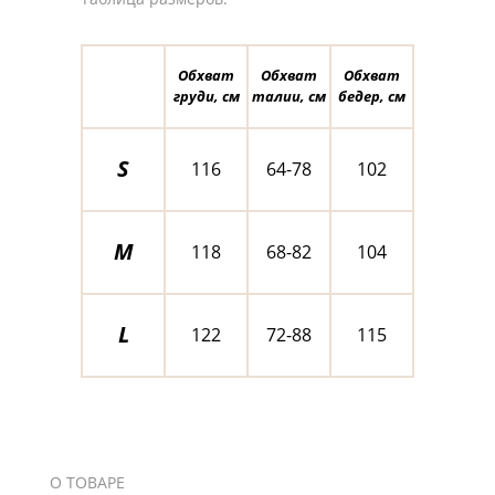
Обхват
Обхват
Обхват
груди, см
талии, см
бедер, см
S
116
64-78
102
M
118
68-82
104
L
122
72-88
115
О ТОВАРЕ