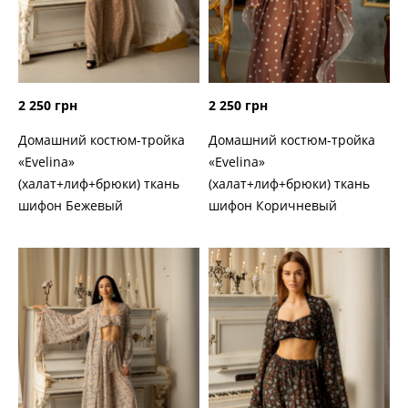
2 250 грн
2 250 грн
Домашний костюм-тройка
Домашний костюм-тройка
«Evelina»
«Evelina»
(халат+лиф+брюки) ткань
(халат+лиф+брюки) ткань
шифон Бежевый
шифон Коричневый