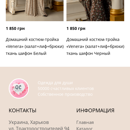
1 850 грн
1 850 грн
Домашний костюм-тройка
Домашний костюм-тройка
«Venera» (халат+лиф+брюки)
«Venera» (халат+лиф+брюки)
ткань шифон Белый
ткань шифон Черный
Одежда для души
50000 счастливых клиентов
Собственное производство
КОНТАКТЫ
ИНФОРМАЦИЯ
Украина, Харьков
Главная
ул. Тракторостроителей 94
Каталог