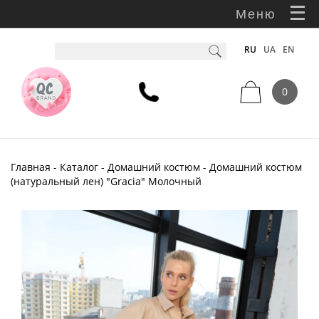
Меню
RU
UA
EN
0
Главная
-
Каталог
-
Домашний костюм
- Домашний костюм
(натуральный лен) "Gracia" Молочный