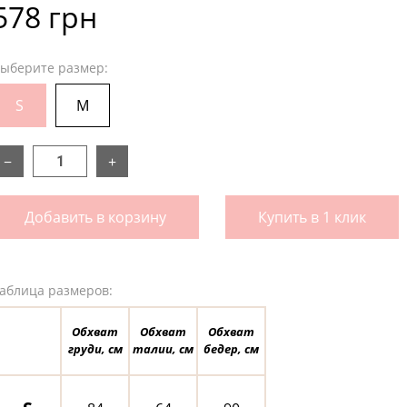
578 грн
ыберите размер:
S
M
−
+
Добавить в корзину
Купить в 1 клик
аблица размеров:
Обхват
Обхват
Обхват
груди, см
талии, см
бедер, см