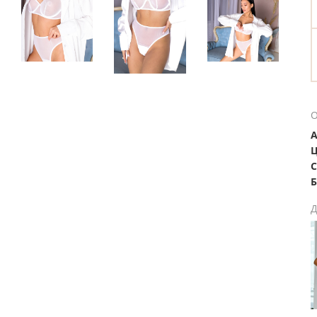
О
А
Ц
С
Б
Д