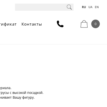
RU
UA
EN
тификат
Контакты
0
ериала.
трусы с высокой посадкой.
ркивает Вашу фигуру.