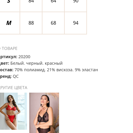
S
84
64
90
M
88
68
94
 ТОВАРЕ
ртикул:
20200
вет:
Белый. черный. красный
остав:
70% полиамид. 21% вискоза. 9% эластан
ренд:
QC
РУГИЕ ЦВЕТА