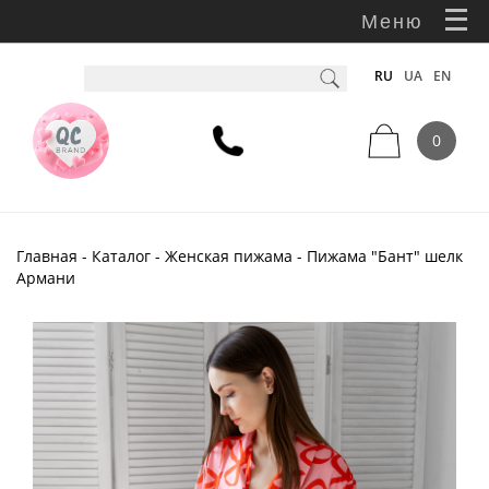
Меню
RU
UA
EN
0
Главная
-
Каталог
-
Женская пижама
- Пижама "Бант" шелк
Армани