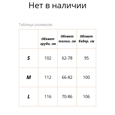
Нет в наличии
Таблица размеров:
Обхват
Обхват
Обхват
талии, см
бедер, см
груди, см
S
102
62-78
95
M
112
66-82
100
L
116
70-86
106