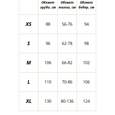
Обхват
Обхват
Обхват
груди, см
талии, см
бедер, см
XS
88
56-76
94
S
96
62-78
98
M
106
66-82
102
L
110
70-86
106
XL
130
80-136
124