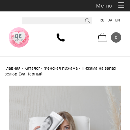
Меню
RU
UA
EN
0
Главная
-
Каталог
-
Женская пижама
- Пижама на запах
велюр Eva Черный