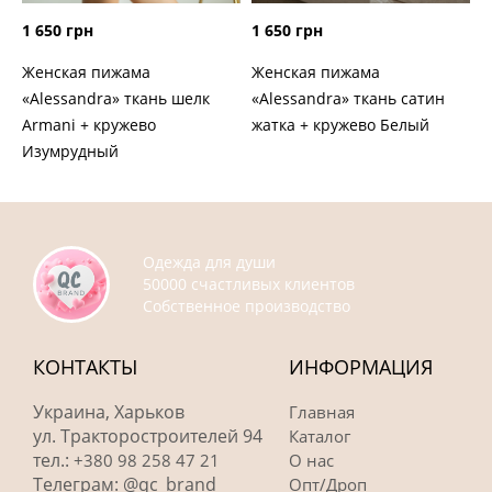
1 650 грн
1 650 грн
Женская пижама
Женская пижама
«Alessandra» ткань шелк
«Alessandra» ткань сатин
Armani + кружево
жатка + кружево Белый
Изумрудный
Одежда для души
50000 счастливых клиентов
Собственное производство
КОНТАКТЫ
ИНФОРМАЦИЯ
Украина, Харьков
Главная
ул. Тракторостроителей 94
Каталог
тел.:
+380 98 258 47 21
О нас
Телеграм: @qc_brand
Опт/Дроп