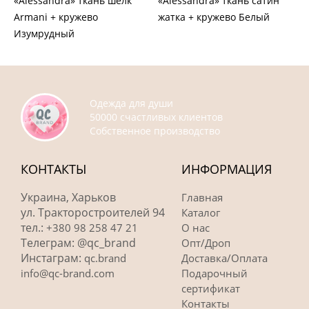
«Alessandra» ткань шелк
«Alessandra» ткань сатин
Armani + кружево
жатка + кружево Белый
Изумрудный
Одежда для души
50000 счастливых клиентов
Собственное производство
КОНТАКТЫ
ИНФОРМАЦИЯ
Украина, Харьков
Главная
ул. Тракторостроителей 94
Каталог
тел.:
+380 98 258 47 21
О нас
Телеграм: @qc_brand
Опт/Дроп
Инстаграм:
qc.brand
Доставка/Оплата
info@qc-brand.com
Подарочный
сертификат
Контакты