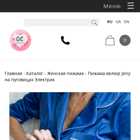
Меню
RU
UA
EN
0
Главная
-
Каталог
-
Женская пижама
- Пижама велюр Jeny
на пуговицах Электрик