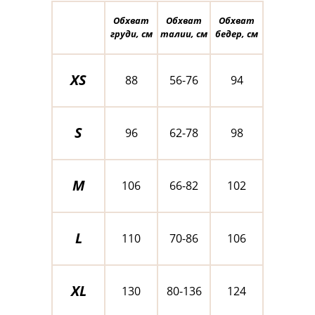
Обхват
Обхват
Обхват
груди, см
талии, см
бедер, см
XS
88
56-76
94
S
96
62-78
98
M
106
66-82
102
L
110
70-86
106
XL
130
80-136
124