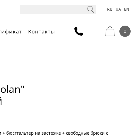
RU
UA
EN
тификат
Контакты
0
olan"
й
 + бюстгальтер на застежке + свободные брюки с