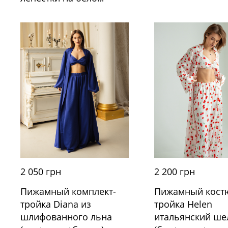
2 050 грн
2 200 грн
Пижамный комплект-
Пижамный кост
тройка Diana из
тройка Helen
шлифованного льна
итальянский ше