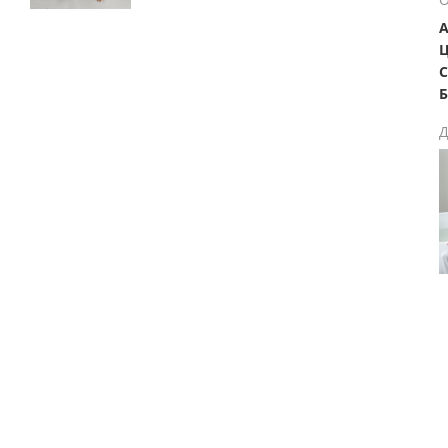
А
Ц
С
Б
Д