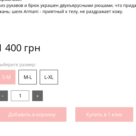
из рукавов и брюк украшен двухъярусными рюшами, что придае
кань: шелк Armani - приятный к телу, не раздражает кожу.
1 400 грн
ыберите размер:
S-M
M-L
L-XL
−
+
Добавить в корзину
Купить в 1 клик