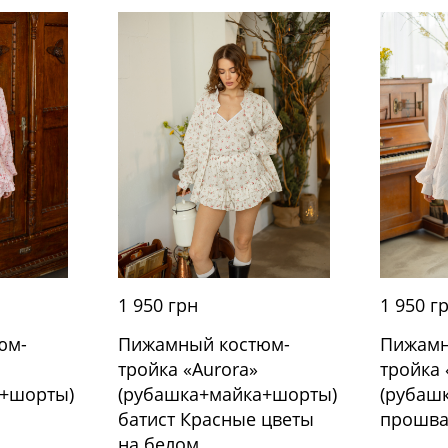
1 950 грн
1 950 г
юм-
Пижамный костюм-
Пижамн
тройка «Aurora»
тройка 
а+шорты)
(рубашка+майка+шорты)
(рубаш
батист Красные цветы
прошва
на белом