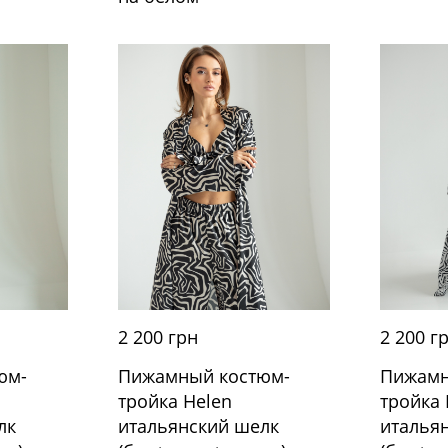
2 200 грн
2 200 г
юм-
Пижамный костюм-
Пижамн
тройка Helen
тройка 
лк
итальянский шелк
италья