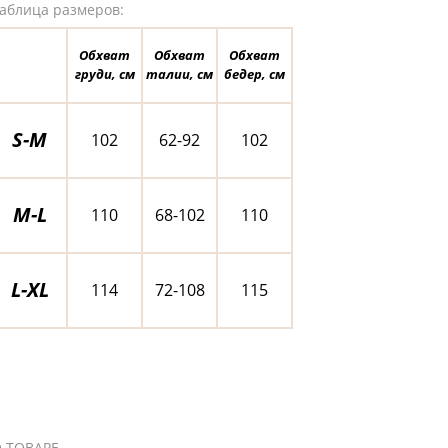
аблица размеров:
Обхват
Обхват
Обхват
груди, см
талии, см
бедер, см
S-M
102
62-92
102
M-L
110
68-102
110
L-XL
114
72-108
115
 ТОВАРЕ