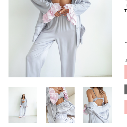
Н
Т
В