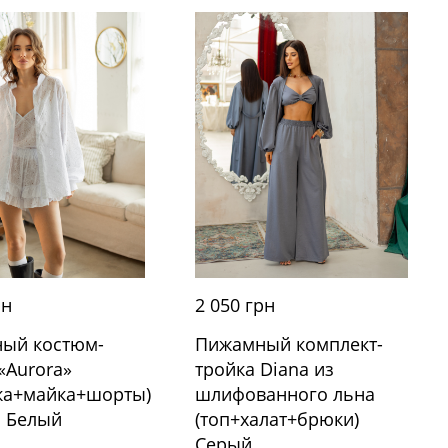
рн
2 050 грн
ый костюм-
Пижамный комплект-
«Aurora»
тройка Diana из
ка+майка+шорты)
шлифованного льна
 Белый
(топ+халат+брюки)
Серый