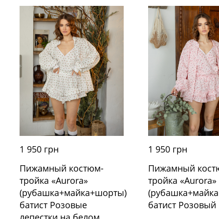
1 950 грн
1 950 грн
Пижамный костюм-
Пижамный кост
тройка «Aurora»
тройка «Aurora»
(рубашка+майка+шорты)
(рубашка+майк
батист Розовые
батист Розовый
лепестки на белом