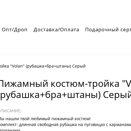
Опт/Дроп
Доставка/Оплата
Подарочный сер
ойка "Volan" (рубашка+бра+штаны) Серый
Пижамный костюм-тройка "V
(рубашка+бра+штаны) Серы
ОПИСАНИЕ:
ы нашли твой любимый пижамный костюм!
омплект: длинная свободная рубашка на пуговицах с карманами
арманами.