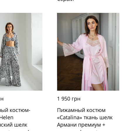
рн
1 950 грн
ый костюм-
Пижамный костюм
Helen
«Catalina» ткань шелк
нский шелк
Армани премиум +