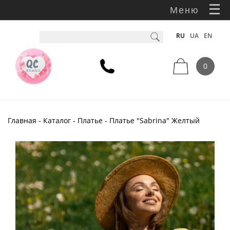
Меню
RU
UA
EN
0
Главная
-
Каталог
-
Платье
- Платье "Sabrina" Желтый