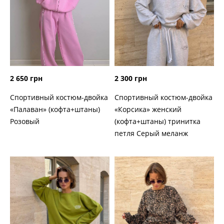
2 300 грн
2 650 грн
Спортивный костюм-двойка
Спортивный костюм-двойка
«Корсика» женский
«Палаван» (кофта+штаны)
(кофта+штаны) тринитка
Розовый
петля Серый меланж