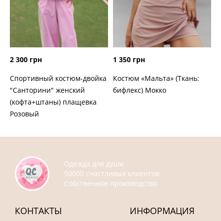
2 300 грн
1 350 грн
Спортивный костюм-двойка
Костюм «Мальта» (Ткань:
"Санторини" женский
бифлекс) Мокко
(кофта+штаны) плащевка
Розовый
Одежда для души
50000 счастливых клиентов
Собственное производство
КОНТАКТЫ
ИНФОРМАЦИЯ