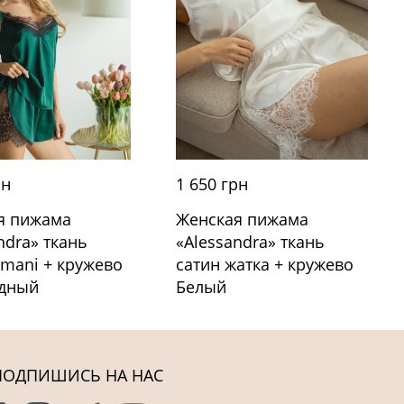
рн
1 650 грн
я пижама
Женская пижама
ndra» ткань
«Alessandra» ткань
rmani + кружево
сатин жатка + кружево
дный
Белый
ПОДПИШИСЬ НА НАС