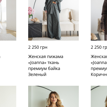
2 250 грн
2 250 г
а
Женская пижама
Женска
«Joanna» ткань
«Joanna
премиум байка
премиу
Зеленый
Коричн