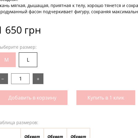
кань мягкая, дышащая, приятная к телу, хорошо тянется и сохр
родуманный фасон подчеркивает фигуру, сохраняя максималь
1 650 грн
ыберите размер:
M
L
−
+
Добавить в корзину
Купить в 1 клик
аблица размеров:
Обхват
Обхват
Обхват