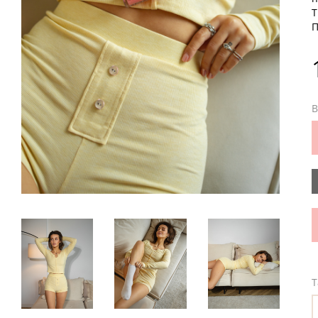
Т
П
В
Т