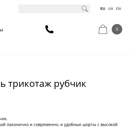
RU
UA
EN
ты
0
ь трикотаж рубчик
чик.
ий лаконично и современно, и удобные шорты с высокой