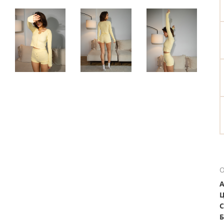
О
А
Ц
С
Б