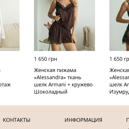
1 650 грн
1 650 г
а
Женская пижама
Женска
«Alessandra» ткань
«Alessa
отаж
шелк Armani + кружево
шелк A
Шоколадный
Изумру
КОНТАКТЫ
ИНФОРМАЦИЯ