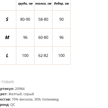
груди, см
талии, см
бедер, см
S
80-90
58-80
90
M
96
60-80
96
L
100
62-82
100
 ТОВАРЕ
ртикул:
20984
вет:
Желтый, серый
остав:
70% вискоза, 30% полиамид
ренд:
QC