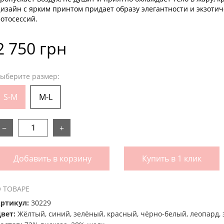
изайн с ярким принтом придает образу элегантности и экзоти
отосессий.
2 750 грн
ыберите размер:
S-M
M-L
−
+
Добавить в корзину
Купить в 1 клик
 ТОВАРЕ
ртикул:
30229
вет:
Жёлтый, синий, зелёный, красный, чёрно-белый, леопард, 