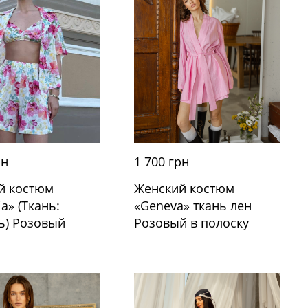
рн
1 700 грн
й костюм
Женский костюм
ia» (Ткань:
«Geneva» ткань лен
ь) Розовый
Розовый в полоску