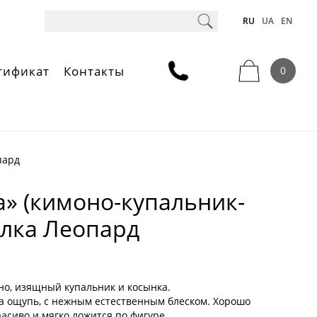
RU
UA
EN
тификат
Контакты
0
пард
a» (кимоно-купальник-
елка Леопард
но, изящный купальник и косынка.
на ощупь, с нежным естественным блеском. Хорошо
расиво и мягко ложится по фигуре.