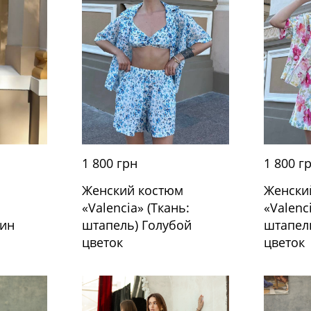
1 800 грн
1 800 г
м
Женский костюм
Женски
«Valencia» (Ткань:
«Valenc
тин
штапель) Голубой
штапел
цветок
цветок