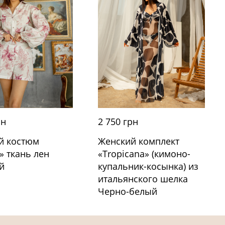
рн
2 750 грн
й костюм
Женский комплект
» ткань лен
«Tropicana» (кимоно-
й
купальник-косынка) из
итальянского шелка
Черно-белый