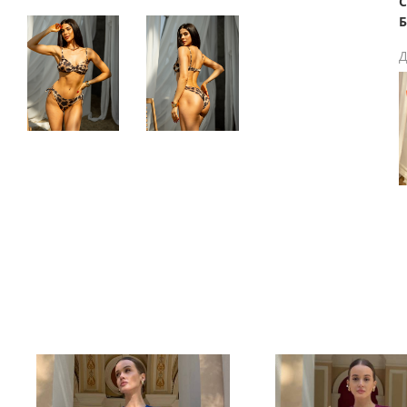
С
Б
Д