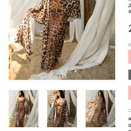
Д
ф
В
О
А
Ц