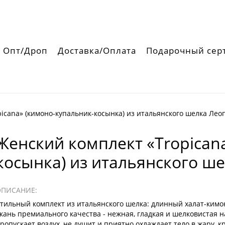
Опт/Дроп
Доставка/Оплата
Подарочный сер
picana» (кимоно-купальник-косынка) из итальянского шелка Лео
Женский комплект «Tropican
косынка) из итальянского ш
ОПИСАНИЕ:
тильный комплект из итальянского шелка: длинный халат-кимо
кань премиального качества - нежная, гладкая и шелковистая 
ропускает воздух, не душит и приятно охлаждает тело в жару, к