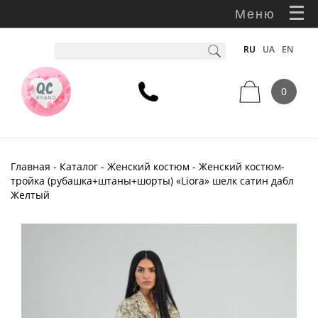
Меню
RU
UA
EN
0
Главная
-
Каталог
-
Женский костюм
- Женский костюм-
тройка (рубашка+штаны+шорты) «Liora» шелк сатин дабл
Желтый