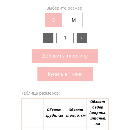
Выберите размер:
S
M
−
+
Добавить в корзину
Купить в 1 клик
Таблица размеров:
Обхват
бедер
Обхват
Обхват
(шорты-
груди, см
талии, см
штаны),
см