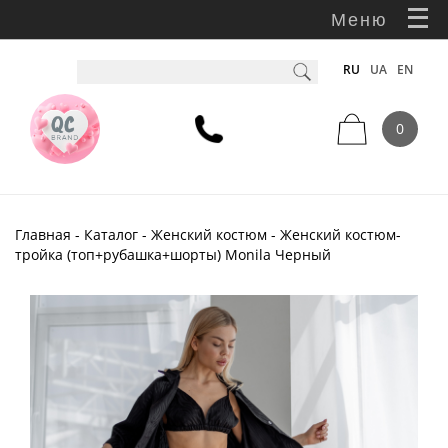
Меню
RU
UA
EN
0
Главная
-
Каталог
-
Женский костюм
- Женский костюм-
тройка (топ+рубашка+шорты) Monila Черный