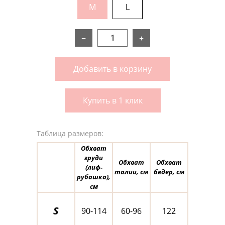
M
L
−
+
Добавить в корзину
Купить в 1 клик
Таблица размеров:
Обхват
груди
Обхват
Обхват
(лиф-
талии, см
бедер, см
рубашка),
см
S
90-114
60-96
122