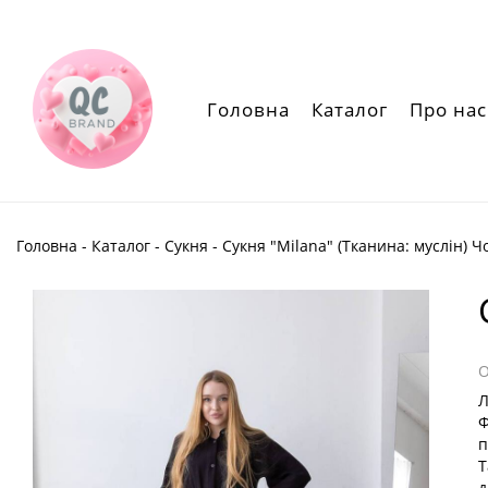
Головна
Каталог
Про нас
Головна
-
Каталог
-
Сукня
- Сукня "Milana" (Тканина: муслін) 
Л
Ф
п
Т
д