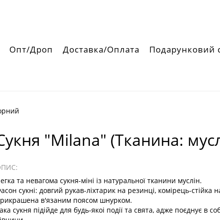
Опт/Дроп
Доставка/Оплата
Подарунковий 
Чорний
Сукня "Milana" (Тканина: мус
ОПИС:
егка та невагома сукня-міні із натуральної тканини муслін.
асон сукні: довгий рукав-ліхтарик на резинці, комірець-стійка н
рикрашена в'язаним поясом шнурком.
ака сукня підійде для будь-якоі події та свята, адже поєднує в с
івчини.