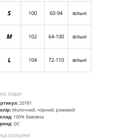
S
100
60-94
вільні
M
102
64-100
вільні
L
104
72-110
вільні
РО ТОВАР
ртикул:
20781
олір:
Молочний, чорний, рожевий
клад:
100% бавовна
ренд:
QC
НШІ КОЛЬОРИ