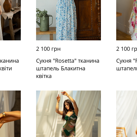
2 100 грн
2 100 г
тканина
Сукня "Rosetta" тканина
Сукня "
квіти
штапель Блакитна
штапель
квітка