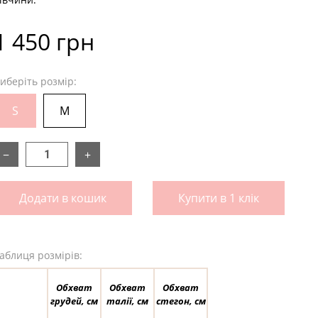
1 450 грн
иберіть розмір:
S
M
−
+
Додати в кошик
Купити в 1 клік
аблиця розмірів:
Обхват
Обхват
Обхват
грудей, см
талії, см
стегон, см