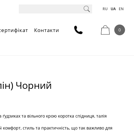
RU
UA
EN
сертифікат
Контакти
0
лін) Чорний
а ґудзиках та вільного крою коротка спідниця, талія
обі комфорт, стиль та практичність, що так важливо для