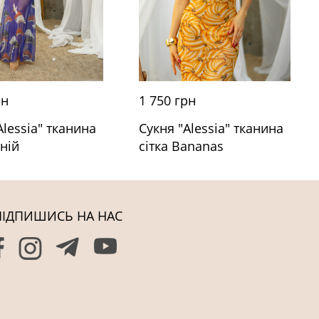
рн
1 750 грн
Alessia" тканина
Сукня "Alessia" тканина
иній
сітка Bananas
ПІДПИШИСЬ НА НАС