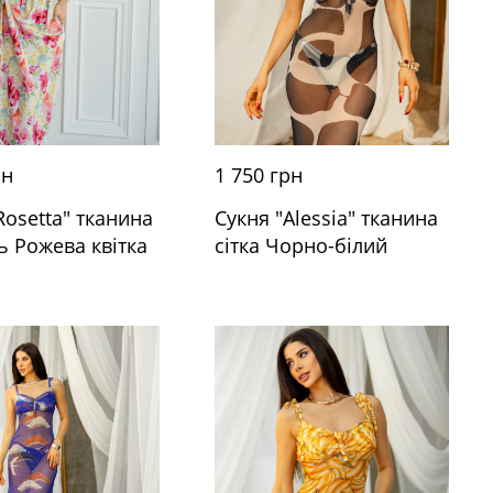
рн
1 750 грн
Rosetta" тканина
Сукня "Alessia" тканина
 Рожева квітка
сітка Чорно-білий