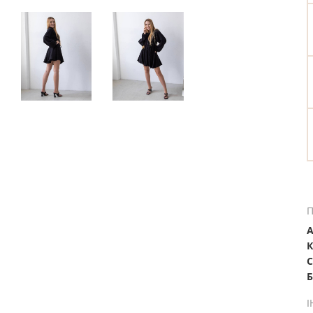
П
А
К
С
Б
І