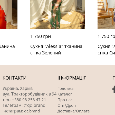
1 750 грн
1 750 г
тканина
Сукня "Alessia" тканина
Сукня "
сітка Зелений
сітка С
КОНТАКТИ
ІНФОРМАЦІЯ
Україна, Харків
Головна
вул. Тракторобудівників 94
Каталог
тел.:
+380 98 258 47 21
Про нас
Телеграм: @qc_brand
Опт/Дроп
Інстаграм:
qc.brand
Доставка/Оплата