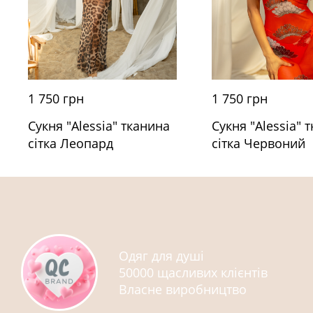
1 750 грн
1 750 грн
Сукня "Alessia" тканина
Сукня "Alessia" 
сітка Леопард
сітка Червоний
Одяг для душі
50000 щасливих клієнтів
Власне виробництво