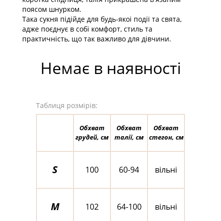
поясом шнурком.
Така сукня підійде для будь-якоі події та свята,
адже поєднує в собі комфорт, стиль та
практичність, що так важливо для дівчини.
Немає в наявності
Таблиця розмірів:
Обхват
Обхват
Обхват
грудей, см
талії, см
стегон, см
S
100
60-94
вільні
M
102
64-100
вільні