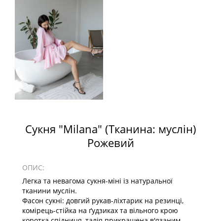
Сукня "Milana" (Тканина: муслін)
Рожевий
ОПИС:
Легка та невагома сукня-міні із натуральної
тканини муслін.
Фасон сукні: довгий рукав-ліхтарик на резинці,
комірець-стійка на ґудзиках та вільного крою
коротка спідниця, талія прикрашена в'язаним