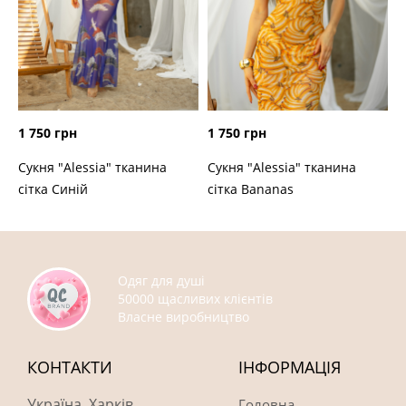
1 750 грн
1 750 грн
Сукня "Alessia" тканина
Сукня "Alessia" тканина
сітка Синій
сітка Bananas
Одяг для душі
50000 щасливих клієнтів
Власне виробництво
КОНТАКТИ
ІНФОРМАЦІЯ
Україна, Харків
Головна