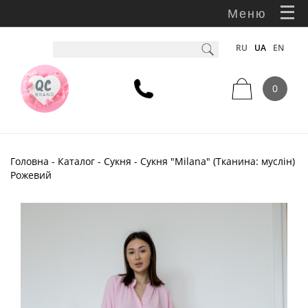
Меню
RU
UA
EN
0
Головна
-
Каталог
-
Сукня
- Сукня "Milana" (Тканина: муслін)
Рожевий